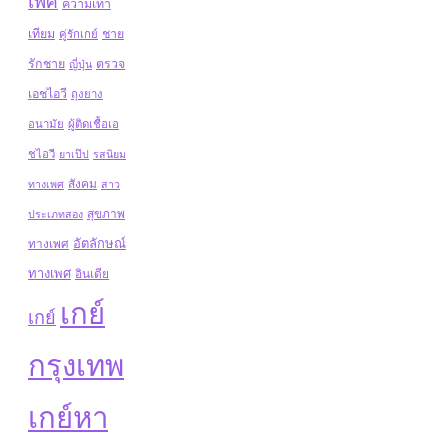
เพศ
ความเท่า
เทียม
ชาย
คู่รักเกย์
รักชาย
ตรวจ
ญี่ปุ่น
เอชไอวี
ถุงยาง
อนามัย
ผู้ติดเชื้อเอ
ชไอวี
ยาเป๊ป
รสนิยม
สังคม
ทางเพศ
สาว
สุขภาพ
ประเภทสอง
อัตลักษณ์
ทางเพศ
ทางเพศ
อินเดีย
เกย์
เกย์
กรุงเทพ
เกย์หา