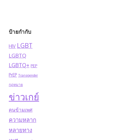
ป้ายกำกับ
LGBT
HIV
LGBTQ
LGBTQ+
PEP
PrEP
Transgender
กฎหมาย
ข่าวเกย์
คนข้ามเพศ
ความหลาก
หลายทาง