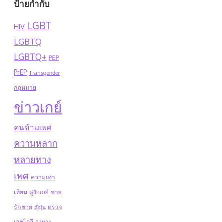
ป้ายกำกับ
LGBT
HIV
LGBTQ
LGBTQ+
PEP
PrEP
Transgender
กฎหมาย
ข่าวเกย์
คนข้ามเพศ
ความหลาก
หลายทาง
เพศ
ความเท่า
เทียม
ชาย
คู่รักเกย์
รักชาย
ตรวจ
ญี่ปุ่น
เอชไอวี
ถุงยาง