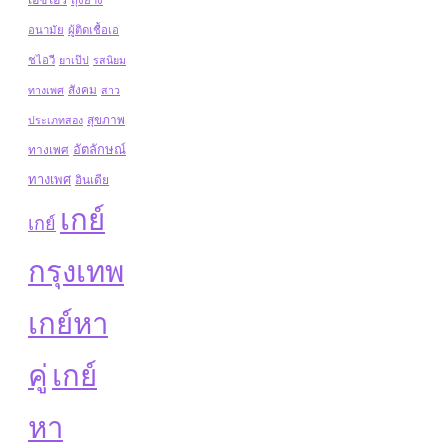
อนามัย
ผู้ติดเชื้อเอ
ชไอวี
ยาเป๊ป
รสนิยม
สังคม
ทางเพศ
สาว
สุขภาพ
ประเภทสอง
อัตลักษณ์
ทางเพศ
ทางเพศ
อินเดีย
เกย์
เกย์
กรุงเทพ
เกย์หา
คู่
เกย์
หา