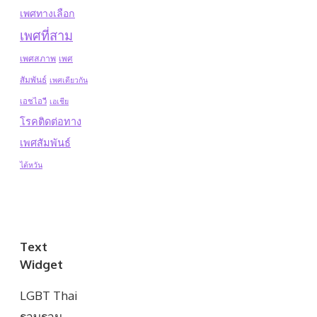
เพศทางเลือก
เพศที่สาม
เพศสภาพ
เพศ
สัมพันธ์
เพศเดียวกัน
เอชไอวี
เอเชีย
โรคติดต่อทาง
เพศสัมพันธ์
ไต้หวัน
Text
Widget
LGBT Thai
รวบรวม