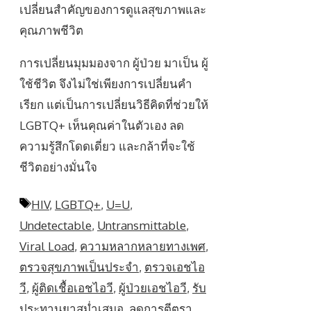
เปลี่ยนสำคัญของการดูแลสุขภาพและ
คุณภาพชีวิต
การเปลี่ยนมุมมองจาก ผู้ป่วย มาเป็น ผู้
ใช้ชีวิต จึงไม่ใช่เพียงการเปลี่ยนคำ
เรียก แต่เป็นการเปลี่ยนวิธีคิดที่ช่วยให้
LGBTQ+ เห็นคุณค่าในตัวเอง ลด
ความรู้สึกโดดเดี่ยว และกล้าที่จะใช้
ชีวิตอย่างมั่นใจ
Tags
HIV
,
LGBTQ+
,
U=U
,
Undetectable
,
Untransmittable
,
Viral Load
,
ความหลากหลายทางเพศ
,
ตรวจสุขภาพเป็นประจำ
,
ตรวจเอชไอ
วี
,
ผู้ติดเชื้อเอชไอวี
,
ผู้ป่วยเอชไอวี
,
รับ
ประทานยาสม่ำเสมอ
,
ลดการตีตรา
,