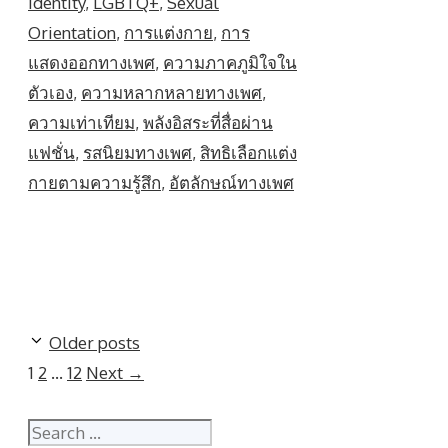
Identity
,
LGBTQ+
,
Sexual
Orientation
,
การแต่งกาย
,
การ
แสดงออกทางเพศ
,
ความภาคภูมิใจใน
ตัวเอง
,
ความหลากหลายทางเพศ
,
ความเท่าเทียม
,
พลังอิสระที่สื่อผ่าน
แฟชั่น
,
รสนิยมทางเพศ
,
สิทธิเลือกแต่ง
กายตามความรู้สึก
,
อัตลักษณ์ทางเพศ
Older posts
Page
Page
Page
1
2
…
12
Next
→
Search