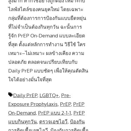
สูงมาก หากใช้อย่างถูกต้อง เหมาะกับ
ไลฟ์สไตล์ของคนยุคใหม่ โดยเฉพาะ
กลุ่มที่ต้องการการป้องกันแบบยืดหยุ่น
ที่ไม่จำเป็นต้องกินทุกวัน ฉะนั้นการ
รู้จัก PrEP On-Demand แบบละเอียด
ที่สุด ตั้งแต่หลักการทำงาน วิธีใช้ ใคร
เหมาะ–ไม่เหมาะ ผลข้างเคียง ความ
ปลอดภัย ตลอดจนเปรียบเทียบกับ
Daily PrEP แบบชัดๆ เพื่อให้คุณตัดสิน
ใจได้อย่างมั่นใจที่สุด
Tags
Daily PrEP
,
LGBTQ+
,
Pre-
Exposure Prophylaxis
,
PrEP
,
PrEP
On-Demand
,
PrEP แบบ 2-1-1
,
PrEP
แบบกินทุกวัน
,
ตรวจเอชไอวี
,
ป้องกัน
การติดเชื้อเอชไอวี
,
ป้องกันการติดเชื้อ