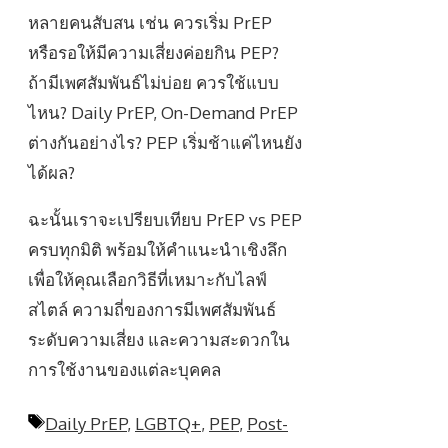
หลายคนสับสน เช่น ควรเริ่ม PrEP
หรือรอให้มีความเสี่ยงค่อยกิน PEP?
ถ้ามีเพศสัมพันธ์ไม่บ่อย ควรใช้แบบ
ไหน? Daily PrEP, On-Demand PrEP
ต่างกันอย่างไร? PEP เริ่มช้าแค่ไหนยัง
ได้ผล?
ฉะนั้นเราจะเปรียบเทียบ PrEP vs PEP
ครบทุกมิติ พร้อมให้คำแนะนำเชิงลึก
เพื่อให้คุณเลือกวิธีที่เหมาะกับไลฟ์
สไตล์ ความถี่ของการมีเพศสัมพันธ์
ระดับความเสี่ยง และความสะดวกใน
การใช้งานของแต่ละบุคคล
Tags
Daily PrEP
,
LGBTQ+
,
PEP
,
Post-