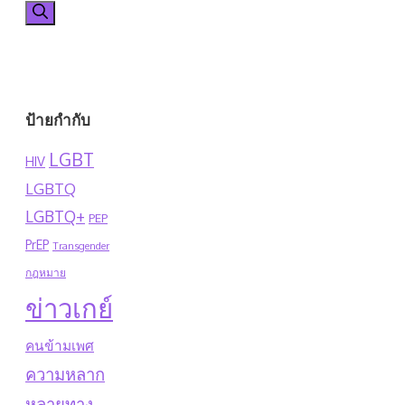
for:
ป้ายกำกับ
LGBT
HIV
LGBTQ
LGBTQ+
PEP
PrEP
Transgender
กฎหมาย
ข่าวเกย์
คนข้ามเพศ
ความหลาก
หลายทาง