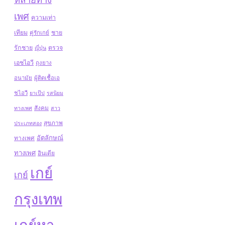
เพศ
ความเท่า
เทียม
ชาย
คู่รักเกย์
รักชาย
ตรวจ
ญี่ปุ่น
เอชไอวี
ถุงยาง
อนามัย
ผู้ติดเชื้อเอ
ชไอวี
ยาเป๊ป
รสนิยม
สังคม
ทางเพศ
สาว
สุขภาพ
ประเภทสอง
อัตลักษณ์
ทางเพศ
ทางเพศ
อินเดีย
เกย์
เกย์
กรุงเทพ
เกย์หา