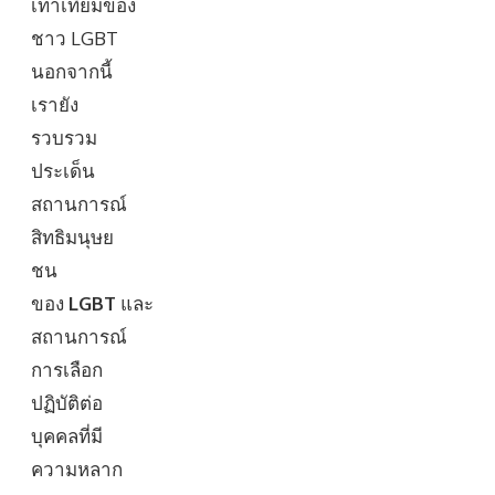
เท่าเทียมของ
ชาว LGBT
นอกจากนี้
เรายัง
รวบรวม
ประเด็น
สถานการณ์
สิทธิมนุษย
ชน
ของ
LGBT
และ
สถานการณ์
การเลือก
ปฏิบัติต่อ
บุคคลที่มี
ความหลาก