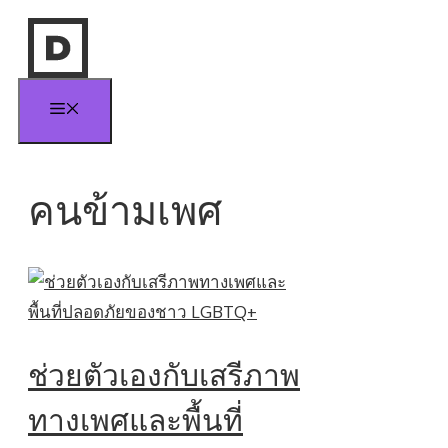
Skip
to
content
Menu
คนข้ามเพศ
ช่วยตัวเองกับเสรีภาพ
ทางเพศและพื้นที่