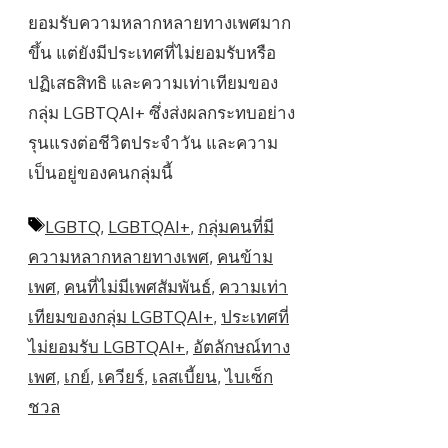
ยอมรับความหลากหลายทางเพศมาก
ขึ้น แต่ยังมีประเทศที่ไม่ยอมรับหรือ
ปฏิเสธสิทธิ และความเท่าเทียมของ
กลุ่ม LGBTQAI+ ซึ่งส่งผลกระทบอย่าง
รุนแรงต่อชีวิตประจำวัน และความ
เป็นอยู่ของคนกลุ่มนี้
Tags
LGBTQ
,
LGBTQAI+
,
กลุ่มคนที่มี
ความหลากหลายทางเพศ
,
คนข้าม
เพศ
,
คนที่ไม่มีเพศสัมพันธ์
,
ความเท่า
เทียมของกลุ่ม LGBTQAI+
,
ประเทศที่
ไม่ยอมรับ LGBTQAI+
,
อัตลักษณ์ทาง
เพศ
,
เกย์
,
เควียร์
,
เลสเบี้ยน
,
ไบเซ็ก
ชวล