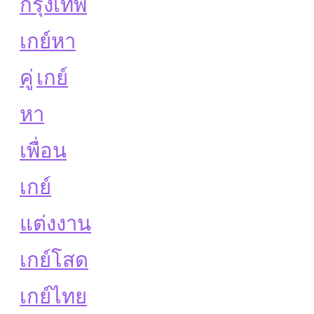
กรุงเทพ
เกย์หา
คู่
เกย์
หา
เพื่อน
เกย์
แต่งงาน
เกย์โสด
เกย์ไทย