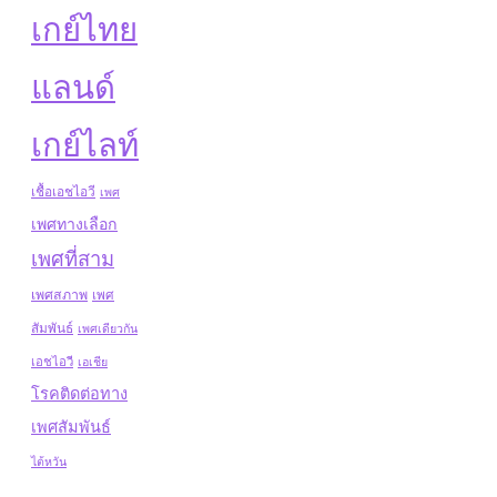
เกย์ไทย
แลนด์
เกย์ไลท์
เชื้อเอชไอวี
เพศ
เพศทางเลือก
เพศที่สาม
เพศสภาพ
เพศ
สัมพันธ์
เพศเดียวกัน
เอชไอวี
เอเชีย
โรคติดต่อทาง
เพศสัมพันธ์
ไต้หวัน