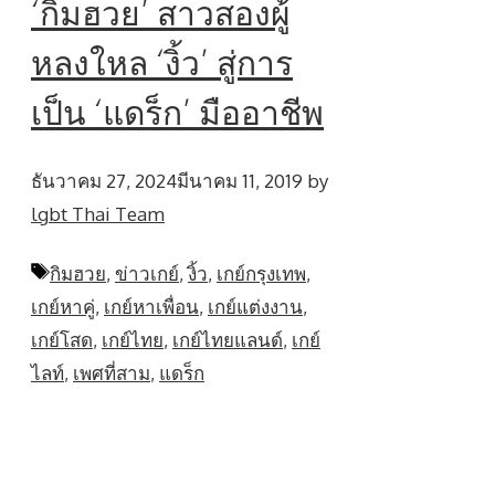
‘กิมฮวย’ สาวสองผู้
หลงใหล ‘งิ้ว’ สู่การ
เป็น ‘แดร็ก’ มืออาชีพ
ธันวาคม 27, 2024
มีนาคม 11, 2019
by
lgbt Thai Team
Tags
กิมฮวย
,
ข่าวเกย์
,
งิ้ว
,
เกย์กรุงเทพ
,
เกย์หาคู่
,
เกย์หาเพื่อน
,
เกย์แต่งงาน
,
เกย์โสด
,
เกย์ไทย
,
เกย์ไทยแลนด์
,
เกย์
ไลท์
,
เพศที่สาม
,
แดร็ก