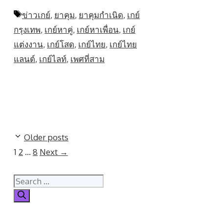
Tags
ข่าวเกย์
,
ยาคุม
,
ยาคุมกำเนิด
,
เกย์
กรุงเทพ
,
เกย์หาคู่
,
เกย์หาเพื่อน
,
เกย์
แต่งงาน
,
เกย์โสด
,
เกย์ไทย
,
เกย์ไทย
แลนด์
,
เกย์ไลท์
,
เพศที่สาม
Older posts
Page
Page
Page
1
2
…
8
Next
→
Search
for: