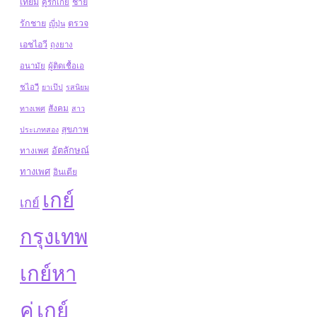
เทียม
ชาย
คู่รักเกย์
รักชาย
ตรวจ
ญี่ปุ่น
เอชไอวี
ถุงยาง
อนามัย
ผู้ติดเชื้อเอ
ชไอวี
ยาเป๊ป
รสนิยม
สังคม
ทางเพศ
สาว
สุขภาพ
ประเภทสอง
อัตลักษณ์
ทางเพศ
ทางเพศ
อินเดีย
เกย์
เกย์
กรุงเทพ
เกย์หา
คู่
เกย์