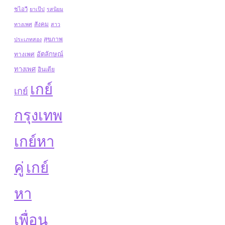
ชไอวี
ยาเป๊ป
รสนิยม
สังคม
ทางเพศ
สาว
สุขภาพ
ประเภทสอง
อัตลักษณ์
ทางเพศ
ทางเพศ
อินเดีย
เกย์
เกย์
กรุงเทพ
เกย์หา
คู่
เกย์
หา
เพื่อน