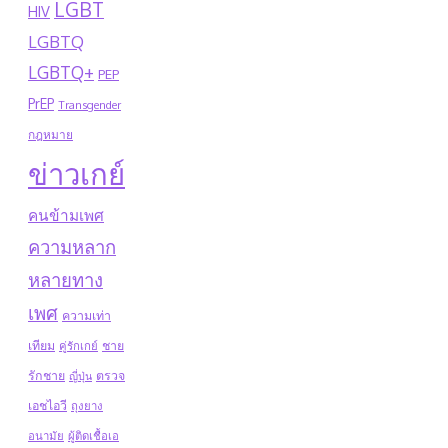
LGBT
HIV
LGBTQ
LGBTQ+
PEP
PrEP
Transgender
กฎหมาย
ข่าวเกย์
คนข้ามเพศ
ความหลาก
หลายทาง
เพศ
ความเท่า
เทียม
ชาย
คู่รักเกย์
รักชาย
ตรวจ
ญี่ปุ่น
เอชไอวี
ถุงยาง
อนามัย
ผู้ติดเชื้อเอ