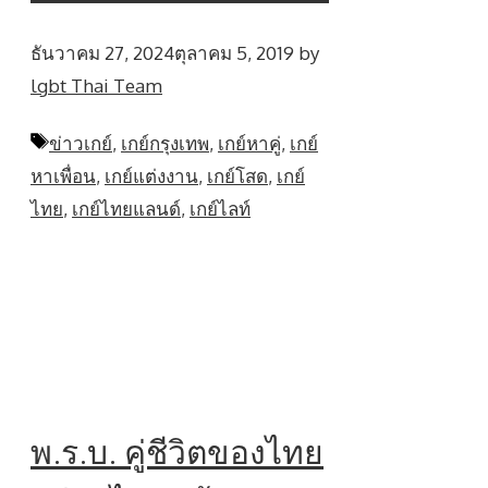
ธันวาคม 27, 2024
ตุลาคม 5, 2019
by
lgbt Thai Team
Tags
ข่าวเกย์
,
เกย์กรุงเทพ
,
เกย์หาคู่
,
เกย์
หาเพื่อน
,
เกย์แต่งงาน
,
เกย์โสด
,
เกย์
ไทย
,
เกย์ไทยแลนด์
,
เกย์ไลท์
พ.ร.บ. คู่ชีวิตของไทย