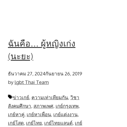
ฉันคือ… ผู้หญิงเก่ง
(นะยะ)
ธันวาคม 27, 2024
กันยายน 26, 2019
by
lgbt Thai Team
Tags
ข่าวเกย์
,
ความเท่าเทียมกัน
,
วิชา
สังคมศึกษา
,
สภาพเพศ
,
เกย์กรุงเทพ
,
เกย์หาคู่
,
เกย์หาเพื่อน
,
เกย์แต่งงาน
,
เกย์โสด
,
เกย์ไทย
,
เกย์ไทยแลนด์
,
เกย์