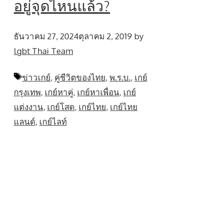
อยู่จุดไหนแล้ว?
ธันวาคม 27, 2024
ตุลาคม 2, 2019
by
lgbt Thai Team
Tags
ข่าวเกย์
,
คู่ชีวิตของไทย
,
พ.ร.บ.
,
เกย์
กรุงเทพ
,
เกย์หาคู่
,
เกย์หาเพื่อน
,
เกย์
แต่งงาน
,
เกย์โสด
,
เกย์ไทย
,
เกย์ไทย
แลนด์
,
เกย์ไลท์