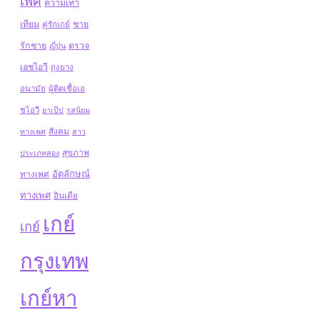
เพศ
ความเท่า
เทียม
ชาย
คู่รักเกย์
รักชาย
ตรวจ
ญี่ปุ่น
เอชไอวี
ถุงยาง
อนามัย
ผู้ติดเชื้อเอ
ชไอวี
ยาเป๊ป
รสนิยม
สังคม
ทางเพศ
สาว
สุขภาพ
ประเภทสอง
อัตลักษณ์
ทางเพศ
ทางเพศ
อินเดีย
เกย์
เกย์
กรุงเทพ
เกย์หา