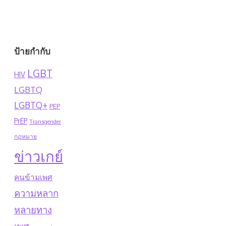
ป้ายกำกับ
LGBT
HIV
LGBTQ
LGBTQ+
PEP
PrEP
Transgender
กฎหมาย
ข่าวเกย์
คนข้ามเพศ
ความหลาก
หลายทาง