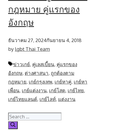
กฎหมาย คู่แรกของ
อังกฤษ
ธันวาคม 27, 2024
กันยายน 4, 2018
by
lgbt Thai Team
Tags
ข่าวเกย์
,
คู่เลสเบี้ยน
,
คู่แรกของ
อังกฤษ
,
ต่างศาสนา
,
ถูกต้องตาม
กฎหมาย
,
เกย์กรุงเทพ
,
เกย์หาคู่
,
เกย์หา
เพื่อน
,
เกย์แต่งงาน
,
เกย์โสด
,
เกย์ไทย
,
เกย์ไทยแลนด์
,
เกย์ไลท์
,
แต่งงาน
Search
for: