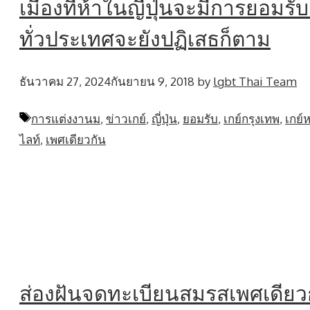
เมืองที่ห้าในญี่ปุ่นจะมีการยอมร
ทั่วประเทศจะยังปฏิเสธก็ตาม
ธันวาคม 27, 2024
กันยายน 9, 2018
by
lgbt Thai Team
Tags
การแต่งงานม
,
ข่าวเกย์
,
ญี่ปุ่น
,
ยอมรับ
,
เกย์กรุงเทพ
,
เกย์ห
ไลท์
,
เพศเดียวกัน
ส่องฝันจดทะเบียนสมรสเพศเดียวกั