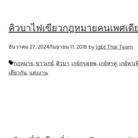
คิวบาไฟเขียวกฎหมายคนเพศเดีย
ธันวาคม 27, 2024
กันยายน 11, 2018
by
lgbt Thai Team
Tags
กฎหมาย
,
ข่าวเกย์
,
คิวบา
,
เกย์กรุงเทพ
,
เกย์หาคู่
,
เกย์หาเพ
เดียวกัน
,
แต่งงาน