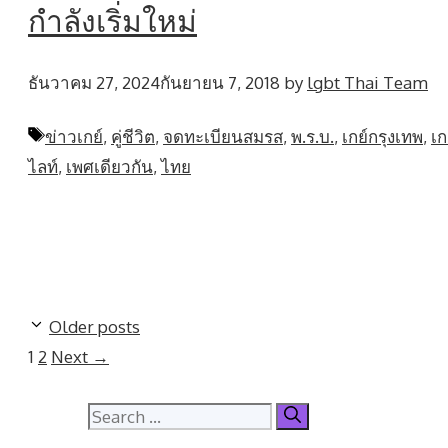
กำลังเริ่มใหม่
ธันวาคม 27, 2024
กันยายน 7, 2018
by
lgbt Thai Team
Tags
ข่าวเกย์
,
คู่ชีวิต
,
จดทะเบียนสมรส
,
พ.ร.บ.
,
เกย์กรุงเทพ
,
เก
ไลท์
,
เพศเดียวกัน
,
ไทย
Older posts
Page
Page
1
2
Next
→
Search
for: