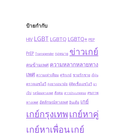
ป้ายกำกับ
LGBT
LGBTQ+
LGBTQ
HIV
PEP
ข่าวเกย์
PrEP
Transgender
กฎหมาย
ความหลากหลายทาง
คนข้ามเพศ
เพศ
ความเท่าเทียม
ชายรักชาย
คู่รักเกย์
ญี่ปุ่น
ตรวจเอชไอวี
ถุงยางอนามัย
ผู้ติดเชื้อเอชไอวี
ยา
สังคม
สุขภาพ
เป๊ป
รสนิยมทางเพศ
สาวประเภทสอง
เกย์
อัตลักษณ์ทางเพศ
ทางเพศ
อินเดีย
เกย์กรุงเทพ
เกย์หาคู่
เกย์หาเพื่อน
เกย์