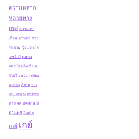
ความหลาก
หลายทาง
เพศ
ความเท่า
เทียม
ชาย
คู่รักเกย์
รักชาย
ตรวจ
ญี่ปุ่น
เอชไอวี
ถุงยาง
อนามัย
ผู้ติดเชื้อเอ
ชไอวี
ยาเป๊ป
รสนิยม
สังคม
ทางเพศ
สาว
สุขภาพ
ประเภทสอง
อัตลักษณ์
ทางเพศ
ทางเพศ
อินเดีย
เกย์
เกย์