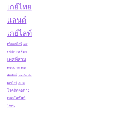
เกย์ไทย
แลนด์
เกย์ไลท์
เชื้อเอชไอวี
เพศ
เพศทางเลือก
เพศที่สาม
เพศสภาพ
เพศ
สัมพันธ์
เพศเดียวกัน
เอชไอวี
เอเชีย
โรคติดต่อทาง
เพศสัมพันธ์
ไต้หวัน