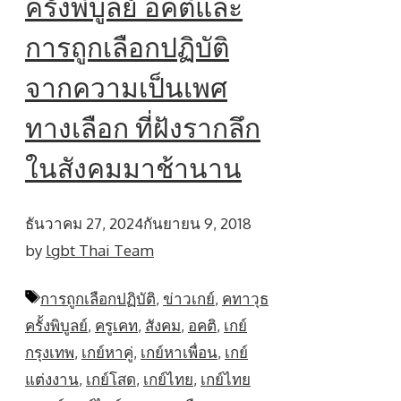
ครั้งพิบูลย์ อคติและ
การถูกเลือกปฏิบัติ
จากความเป็นเพศ
ทางเลือก ที่ฝังรากลึก
ในสังคมมาช้านาน
ธันวาคม 27, 2024
กันยายน 9, 2018
by
lgbt Thai Team
Tags
การถูกเลือกปฏิบัติ
,
ข่าวเกย์
,
คทาวุธ
ครั้งพิบูลย์
,
ครูเคท
,
สังคม
,
อคติ
,
เกย์
กรุงเทพ
,
เกย์หาคู่
,
เกย์หาเพื่อน
,
เกย์
แต่งงาน
,
เกย์โสด
,
เกย์ไทย
,
เกย์ไทย