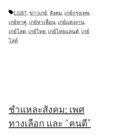
Tags
LGBT
,
ข่าวเกย์
,
สังคม
,
เกย์กรุงเทพ
,
เกย์หาคู่
,
เกย์หาเพื่อน
,
เกย์แต่งงาน
,
เกย์โสด
,
เกย์ไทย
,
เกย์ไทยแลนด์
,
เกย์
ไลท์
ชำแหละสังคม: เพศ
ทางเลือก และ “คนดี”