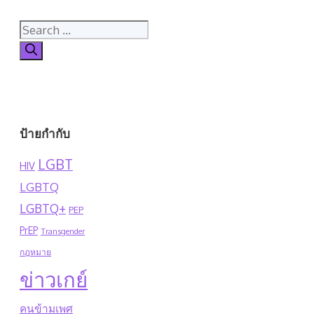
Search
for:
ป้ายกำกับ
LGBT
HIV
LGBTQ
LGBTQ+
PEP
PrEP
Transgender
กฎหมาย
ข่าวเกย์
คนข้ามเพศ