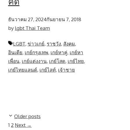
คิด
ธันวาคม 27, 2024
กันยายน 7, 2018
by
lgbt Thai Team
Tags
LGBT
,
ข่าวเกย์
,
ราชวัง
,
สังคม
,
อินเดีย
,
เกย์กรุงเทพ
,
เกย์หาคู่
,
เกย์หา
เพื่อน
,
เกย์แต่งงาน
,
เกย์โสด
,
เกย์ไทย
,
เกย์ไทยแลนด์
,
เกย์ไลท์
,
เจ้าชาย
Older posts
Page
Page
1
2
Next
→